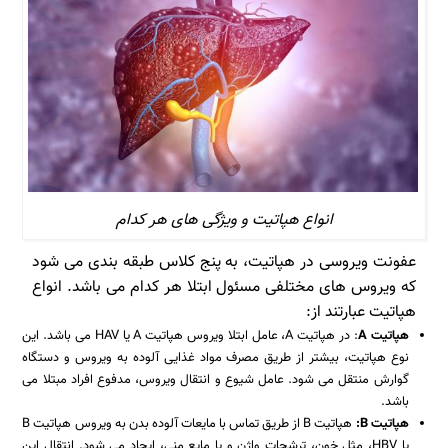
انواع هپاتیت و ویژگی های هر کدام
عفونت ویروسی در هپاتیت، به پنج کلاس طبقه بندی می شود
که ویروس های مختلفی مسئول ابتلا هر کدام می باشد. انواع
هپاتیت عبارتند از:
هپاتیت
A
: در هپاتیت A، عامل ابتلا ویروس هپاتیت A یا HAV می باشد. این
نوع هپاتیت، بیشتر از طریق مصرف مواد غذایی آلوده به ویروس و دستگاه
گوارش منتقل می شود. عامل شیوع و انتقال ویروس، مدفوع افراد مبتلا می
باشد.
هپاتیت
B
:
هپاتیت B از طریق تماس با مایعات آلوده بدن به ویروس هپاتیت B
یا HBV، مثل خون، ترشحات واژن و یا مایع منی، ایجاد می شود. انتقال این