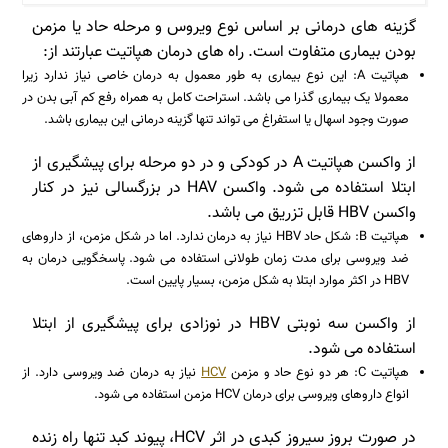
گزینه های درمانی بر اساس نوع ویروس و مرحله حاد یا مزمن
بودن بیماری متفاوت است. راه های درمان هپاتیت عبارتند از:
هپاتیت A: این نوع بیماری به طور معمول به درمان خاصی نیاز ندارد زیرا
معمولا یک بیماری گذرا می باشد. استراحت کامل به همراه رفع کم آبی بدن در
صورت وجود اسهال یا استفراغ می تواند تنها گزینه درمانی این بیماری باشد.
از واکسن هپاتیت A در کودکی و در دو مرحله برای پیشگیری از
ابتلا استفاده می شود. واکسن HAV در بزرگسالی نیز در کنار
واکسن HBV قابل تزریق می باشد.
هپاتیت B: شکل حاد HBV نیاز به درمان ندارد. اما در شکل مزمن، از داروهای
ضد ویروسی برای مدت زمان طولانی استفاده می شود. پاسخگویی درمان به
HBV در اکثر موارد ابتلا به شکل مزمن، بسیار پایین است.
از واکسن سه نوبتی HBV در نوزادی برای پیشگیری از ابتلا
استفاده می شود.
هپاتیت C: هر دو نوع حاد و مزمن
HCV
نیاز به درمان ضد ویروسی دارد. از
انواع داروهای ویروسی برای درمان HCV مزمن استفاده می شود.
در صورت بروز سیروز کبدی در اثر HCV، پیوند کبد تنها راه زنده