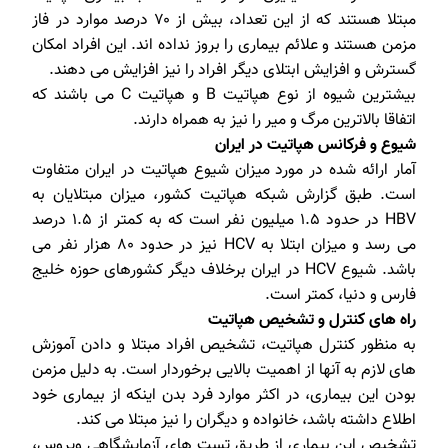
مبتلا هستند که از این تعداد، بیش از ۷۰ درصد موارد در فاز
مزمن هستند و علائم بیماری را بروز نداده اند. این افراد امکان
گسترش و افزایش ابتلای دیگر افراد را نیز افزایش می دهند.
بیشترین شیوه از نوع هپاتیت B و هپاتیت C می باشند که
اتفاقا بالاترین مرگ و میر را نیز به همراه دارند.
شیوع و فرکانس هپاتیت در ایران
آمار ارائه شده در مورد میزان شیوع هپاتیت در ایران متفاوت
است. طبق گزارش شبکه هپاتیت کشور، میزان مبتلایان به
HBV در حدود ۱.۵ میلیون نفر است که به کمتر از ۱.۵ درصد
می رسد و میزان ابتلا به HCV نیز در حدود ۸۰ هزار نفر می
باشد. شیوع HCV در ایران برخلاف دیگر کشورهای حوزه خلیج
فارس و دنیا، کمتر است.
راه های کنترل و تشخیص هپاتیت
به منظور کنترل هپاتیت، تشخیص افراد مبتلا و دادن آموزش
های لازم به آنها از اهمیت بالایی برخوردار است. به دلیل مزمن
بودن این بیماری، در اکثر موارد فرد بدن اینکه از بیماری خود
اطلاع داشته باشد، خانواده و دیگران را نیز مبتلا می کند.
تشخیص این بیماری از طریق تست های آزمایشگاهی ویروس،