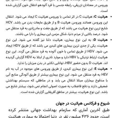
ویروس در معتادان تزریقی، رابطه جنسی با فرد آلودهو انتقال خون گزارش شده
است.
هپاتیت
C
:
هپاتیت C در اثر تماس با ویروس هپاتیت C ایجاد می شود. انتقال
این ویروس همانند ویروس هپاتیت B و از طریق مایعات بدن می باشد. HCV
شایع ترین نوع هپاتیت می باشد که از طریق جفت و مادرزادی به فرد منتقل می
شود. درصد بالایی از مردم دنیا، شکل مزمن این بیماری را دارا می باشند.
هپاتیت
D
:
به این نوع بیماری، هپاتیت دلتا نیز گفته می شود. این نوع
هپاتیت، یکی از جدی ترین بیماری های کبدی می باشد که از طریق HDV ایجاد
می شود. HDV از طریق تماس با خون آلوده به فرد منتقل می گردد. این نوع
هپاتیت ارتباط نزدیکی با HBV دارد و موارد نادری از ابتلا به HDV گزارش گردیده
اند. هپاتیت D بدون حضور HBV، توانایی تکثیر در بدن میزبان را ندارد.
هپاتیت
E
: این نوع بیماری کبدی، از طریق ویروس های موجود در آب به نام
HEV به فرد منتقل می شود. این نوع بیماری بیشتر از طریق آلودگی منابع آبی
با مدفوع بیماران مبتلا انتقال می یابد و در مناطقی که سیستم بهداشتی
ضعیفی دارند و دفع فاضلاب به صورت اصولی انجام نمی شود، بیشتر شایع می
باشد. این نوع هپاتیت، بیشتر در مناطق آفریقایی گزارش شده است.
شیوع و فرکانس هپاتیت در جهان
طبق آخرین آماری که سازمام بهداشت جهانی منتشر کرده
است، حدود ۴۳۶ میلیون نفر در دنیا احتمالا به بیماری هپاتیت