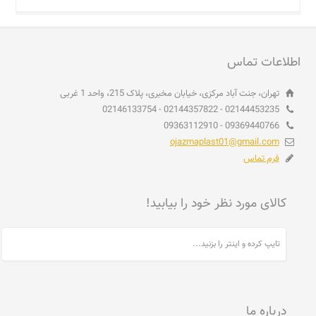
اطلاعات تماس
تهران، جنت آباد مرکزی، خیابان مخبری، پلاک 215، واحد 1 غربی
02144453235 - 02144357822 - 02146133754
09369440766 - 09363112910
ojazmaplast01@gmail.com
فرم تماس
کالای مورد نظر خود را بیابید!
درباره ما