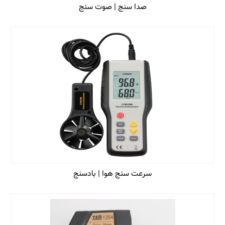
صدا سنج | صوت سنج
سرعت سنج هوا | بادسنج