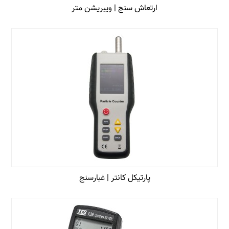
ارتعاش سنج | ویبریشن متر
پارتیکل کانتر | غبارسنج