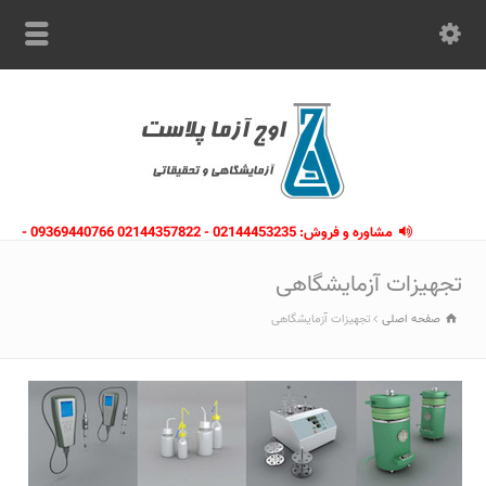
مشاوره و فروش: 02144453235 - 02144357822 09369440766 -
09363112910 - 02146133754
تجهیزات آزمایشگاهی
صفحه اصلی
تجهیزات آزمایشگاهی