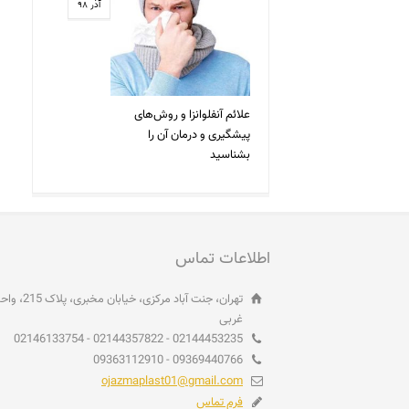
آذر ۹۸
علائم آنفلوانزا و روش‌های
پیشگیری و درمان آن را
بشناسید
اطلاعات تماس
غربی
02144453235 - 02144357822 - 02146133754
09369440766 - 09363112910
ojazmaplast01@gmail.com
فرم تماس