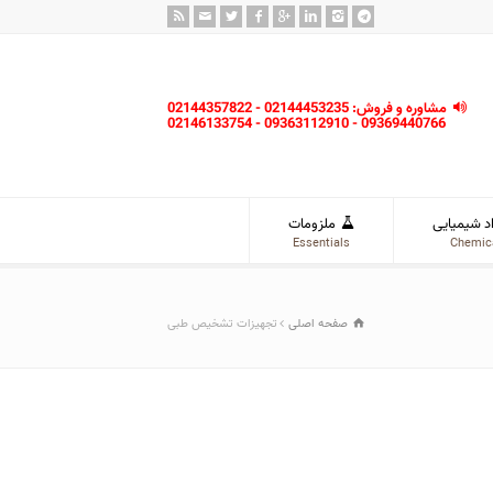
مشاوره و فروش: 02144453235 - 02144357822
09369440766 - 09363112910 - 02146133754
د شیمیایی
ملزومات
Essentials
Chemic
صفحه اصلی
تجهیزات تشخیص طبی