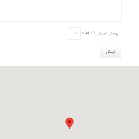
پرسش امنیتی:
7 + 94 =