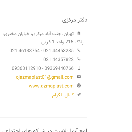
دفتر مرکزی
تهران، جنت آباد مرکری، خیابان مخبری،
پلاک 215 واحد 1 غربی
44453235 021 - 46133754 021
44357822 021
09369440766 - 09363112910
ojazmaplast01@gmail.com
www.azmaplast.com
کانال تلگرام
اوج آزما پلاست در شبکه های اجتماعی