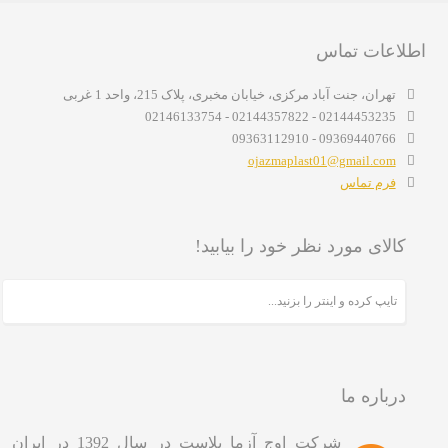
اطلاعات تماس
تهران، جنت آباد مرکزی، خیابان مخبری، پلاک 215، واحد 1 غربی
02144453235 - 02144357822 - 02146133754
09369440766 - 09363112910
ojazmaplast01@gmail.com
فرم تماس
کالای مورد نظر خود را بیابید!
درباره ما
شرکت اوج آزما پلاست در سال 1392 در ایران