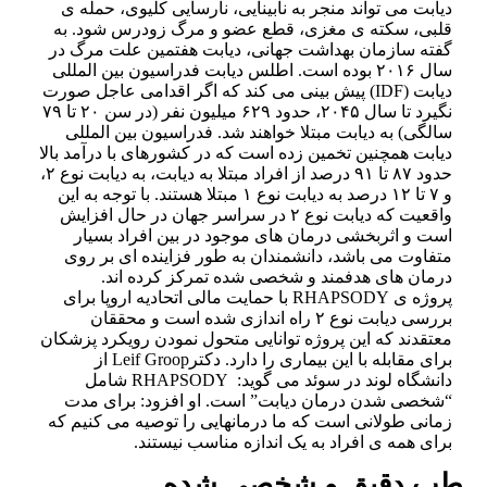
دیابت می تواند منجر به نابینایی، نارسایی کلیوی، حمله ی
قلبی، سکته ی مغزی، قطع عضو و مرگ زودرس شود. به
گفته سازمان بهداشت جهانی، دیابت هفتمین علت مرگ در
سال ۲۰۱۶ بوده است. اطلس دیابت فدراسیون بین المللی
دیابت (IDF) پیش بینی می کند که اگر اقدامی عاجل صورت
نگیرد تا سال ۲۰۴۵، حدود ۶۲۹ میلیون نفر (در سن ۲۰ تا ۷۹
سالگی) به دیابت مبتلا خواهند شد. فدراسیون بین المللی
دیابت همچنین تخمین زده است که در کشورهای با درآمد بالا
حدود ۸۷ تا ۹۱ درصد از افراد مبتلا به دیابت، به دیابت نوع ۲،
و ۷ تا ۱۲ درصد به دیابت نوع ۱ مبتلا هستند. با توجه به این
واقعیت که دیابت نوع ۲ در سراسر جهان در حال افزایش
است و اثربخشی درمان های موجود در بین افراد بسیار
متفاوت می باشد، دانشمندان به طور فزاینده ای بر روی
درمان های هدفمند و شخصی شده تمرکز کرده اند.
پروژه ی RHAPSODY با حمایت مالی اتحادیه اروپا برای
بررسی دیابت نوع ۲ راه اندازی شده است و محققان
معتقدند که این پروژه توانایی متحول نمودن رویکرد پزشکان
برای مقابله با این بیماری را دارد. دکترLeif Groop از
دانشگاه لوند در سوئد می گوید: RHAPSODY شامل
“شخصی شدن درمان دیابت” است. او افزود: برای مدت
زمانی طولانی است که ما درمانهایی را توصیه می کنیم که
برای همه ی افراد به یک اندازه مناسب نیستند.
طب دقیق و شخصی شده