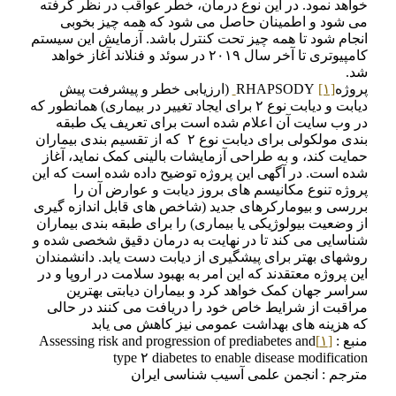
خواهد نمود. در این نوع درمان، خطر عواقب در نظر گرفته
می شود و اطمینان حاصل می شود که همه چیز بخوبی
انجام شود تا همه چیز تحت کنترل باشد. آزمایش این سیستم
کامپیوتری تا آخر سال ۲۰۱۹ در سوئد و فنلاند آغاز خواهد
شد.
پروژهRHAPSODY
[۱]
(ارزیابی خطر و پیشرفت پیش
دیابت و دیابت نوع ۲ برای ایجاد تغییر در بیماری) همانطور که
در وب سایت آن اعلام شده است برای تعریف یک طبقه
بندی مولکولی برای دیابت نوع ۲ که از تقسیم بندی بیماران
حمایت کند، و به طراحی آزمایشات بالینی کمک نماید، آغاز
شده است. در آگهی این پروژه توضیح داده شده است که این
پروژه تنوع مکانیسم های بروز دیابت و عوارض آن را
بررسی و بیومارکرهای جدید (شاخص های قابل اندازه گیری
از وضعیت بیولوژیکی یا بیماری) را برای طبقه بندی بیماران
شناسایی می کند تا در نهایت به درمان دقیق شخصی شده و
روشهای بهتر برای پیشگیری از دیابت دست یابد. دانشمندان
این پروژه معتقدند که این امر به بهبود سلامت در اروپا و در
سراسر جهان کمک خواهد کرد و بیماران دیابتی بهترین
مراقبت از شرایط خاص خود را دریافت می کنند در حالی
که هزینه های بهداشت عمومی نیز کاهش می یابد
منبع :
[۱]
Assessing risk and progression of prediabetes and
type ۲ diabetes to enable disease modification
مترجم : انجمن علمی آسیب شناسی ایران