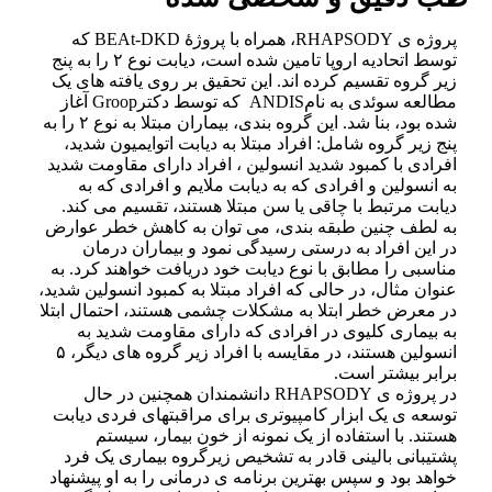
پروژه ی RHAPSODY، همراه با پروژۀ BEAt-DKD که
توسط اتحادیه اروپا تامین شده است، دیابت نوع ۲ را به پنج
زیر گروه تقسیم کرده اند. این تحقیق بر روی یافته های یک
مطالعه سوئدی به نامANDIS که توسط دکترGroop آغاز
شده بود، بنا شد. این گروه بندی، بیماران مبتلا به نوع ۲ را به
پنج زیر گروه شامل: افراد مبتلا به دیابت اتوایمیون شدید،
افرادی با کمبود شدید انسولین ، افراد دارای مقاومت شدید
به انسولین و افرادی که به دیابت ملایم و افرادی که به
دیابت مرتبط با چاقی یا سن مبتلا هستند، تقسیم می کند.
به لطف چنین طبقه بندی، می توان به کاهش خطر عوارض
در این افراد به درستی رسیدگی نمود و بیماران درمان
مناسبی را مطابق با نوع دیابت خود دریافت خواهند کرد. به
عنوان مثال، در حالی که افراد مبتلا به کمبود انسولین شدید،
در معرض خطر ابتلا به مشکلات چشمی هستند، احتمال ابتلا
به بیماری کلیوی در افرادی که دارای مقاومت شدید به
انسولین هستند، در مقایسه با افراد زیر گروه های دیگر، ۵
برابر بیشتر است.
در پروژه ی RHAPSODY دانشمندان همچنین در حال
توسعه ی یک ابزار کامپیوتری برای مراقبتهای فردی دیابت
هستند. با استفاده از یک نمونه از خون بیمار، سیستم
پشتیبانی بالینی قادر به تشخیص زیرگروه بیماری یک فرد
خواهد بود و سپس بهترین برنامه ی درمانی را به او پیشنهاد