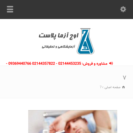
مشاوره و فروش: 02144453235 - 02144357822 09369440766 -
09363112910 - 02146133754
۷
صفحه اصلی
7