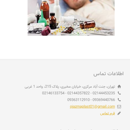
اطلاعات تماس
تهران، جنت آباد مرکزی، خیابان مخبری، پلاک 215، واحد 1 غربی
02144453235 - 02144357822 - 02146133754
09369440766 - 09363112910
ojazmaplast01@gmail.com
فرم تماس