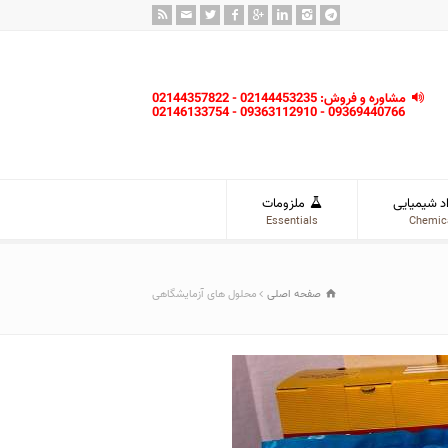
مشاوره و فروش: 02144453235 - 02144357822
09369440766 - 09363112910 - 02146133754
د شیمیایی
ملزومات
Essentials
Chemic
صفحه اصلی
محلول های آزمایشگاهی