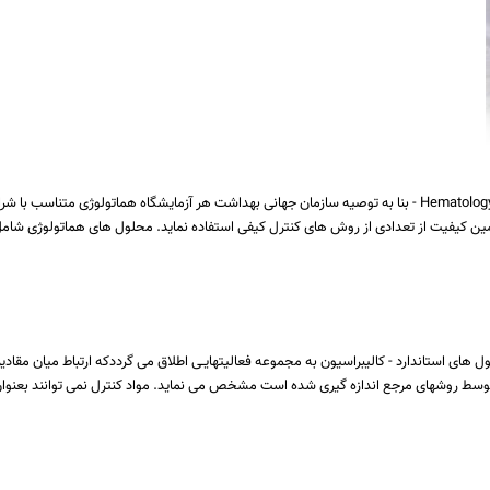
محلول های هماتولوژی محلول های هماتولوژی Hematology Solutions - بنا به توصیه سازمان جهانی بهداشت هر آزمایشگا
یفیت از تعدادی از روش های کنترل کیفی استفاده نماید. محلول های هماتولوژی شامل: محلول ایزوتون 
ل های استاندارد - کالیبراسیون به مجموعه فعالیتهایـی اطلاق می گرددکه ارتباط میان مقادیر 
 توسط روشهای مرجع اندازه گیری شده است مشخص می نماید. مواد کنترل نمی توانند بعنوان جا