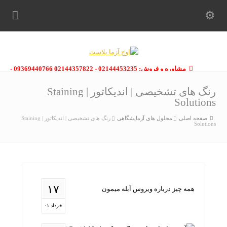
مشاوره و فروش: 02144453235 - 02144357822 09369440766 -
09363112910 - 02146133754
رنگ های تشخیصی | اندیکاتور | Staining
Solutions
صفحه اصلی
محلول های آزمایشگاهی
رنگ های تشخیصی | اندیکاتور | Staining
Solutions
۱۷
همه چیز درباره ویروس آبله میمون
خرداد ۰۱