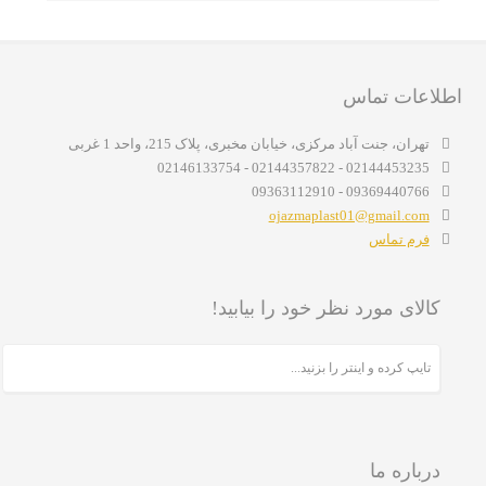
اطلاعات تماس
تهران، جنت آباد مرکزی، خیابان مخبری، پلاک 215، واحد 1 غربی
02144453235 - 02144357822 - 02146133754
09369440766 - 09363112910
ojazmaplast01@gmail.com
فرم تماس
کالای مورد نظر خود را بیابید!
درباره ما