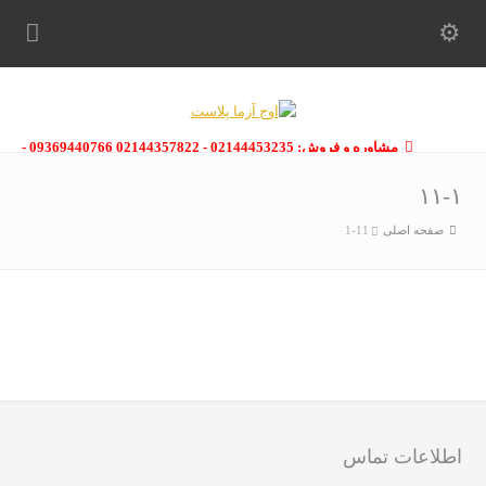
مشاوره و فروش: 02144453235 - 02144357822 09369440766 -
09363112910 - 02146133754
۱۱-۱
صفحه اصلی
11-1
اطلاعات تماس