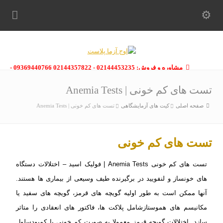
مشاوره و فروش: 02144453235 - 02144357822 09369440766 -
09363112910 - 02146133754
تست های کم خونی | Anemia Tests
صفحه اصلی
کیت های آزمایشگاهی
تست های کم خونی | Anemia Tests
تست های کم خونی
تست های کم خونی Anemia Tests | فولیک اسید – اختلالات دستگاه
های خونساز و لنفویید در برگیرنده طیف وسیعی
از بیماری ها هستند.
آنها ممکن است به طور اولیه گویچه های قرمز، گویچه های سفید یا
مکانیسم های هموستاز
شامل پلاکت ها، فاکتور های انعقادی را متاثر
سازد. اختلالات گویچه قرمز معمولا به صورت کم خونی یا کمبود
سلول