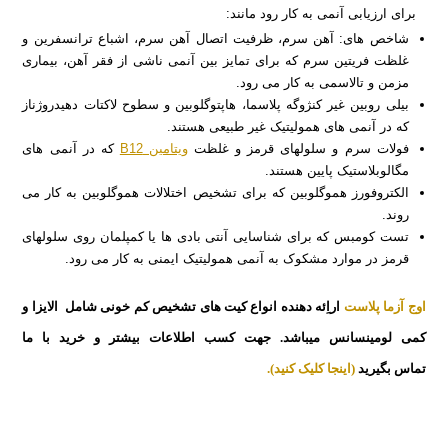
برای ارزیابی آنمی به کار رود مانند:
شاخص های: آهن سرم، ظرفیت اتصال آهن سرم، اشباع ترانسفرین و
غلظت فریتین سرم که برای تمایز بین آنمی ناشی از فقر آهن، بیماری
مزمن و تالاسمی به کار می رود.
بیلی روبین غیر کنژوگه پلاسما، هاپتوگلوبین و سطوح لاکتات دهیدروژناز
که در آنمی های همولیتیک غیر طبیعی هستند.
فولات سرم و سلولهای قرمز و غلظت
ویتامین B12
که در آنمی های
مگالوبلاستیک پایین هستند.
الکتروفورز هموگلوبین که برای تشخیص اختلالات هموگلوبین به کار می
روند.
تست کومبس که برای شناسایی آنتی بادی ها یا کمپلمان روی سلولهای
قرمز در موارد مشکوک به آنمی همولیتیک ایمنی به کار می رود.
اوج آزما پلاست
اراِئه دهنده انواع کیت های تشخیص کم خونی شامل الایزا و
کمی لومینسانس میباشد. جهت کسب اطلاعات بیشتر و خرید با ما
تماس بگیرید
(اینجا کلیک کنید)
.