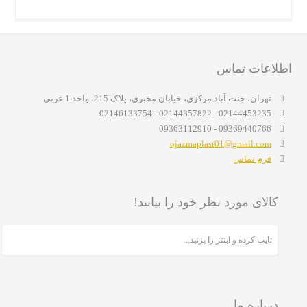
اطلاعات تماس
تهران، جنت آباد مرکزی، خیابان مخبری، پلاک 215، واحد 1 غربی
02144453235 - 02144357822 - 02146133754
09369440766 - 09363112910
ojazmaplast01@gmail.com
فرم تماس
کالای مورد نظر خود را بیابید!
درباره ما