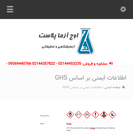
مشاوره و فروش: 02144453235 - 02144357822 09369440766 -
09363112910 - 02146133754
اطلاعات ایمنی بر اساس GHS
صفحه اصلی
اطلاعات ایمنی بر اساس GHS