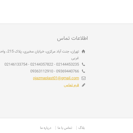
اطلاعات تماس
غربی
02144453235 - 02144357822 - 02146133754
09369440766 - 09363112910
ojazmaplast01@gmail.com
فرم تماس
بلاگ
تماس با ما
درباره ما