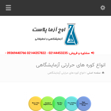
مشاوره و فروش: 02144453235 - 02144357822 09369440766 -
09363112910 - 02146133754
انواع کوره های حرارتی آزمایشگاهی
صفحه اصلی
انواع کوره های حرارتی آزمایشگاهی