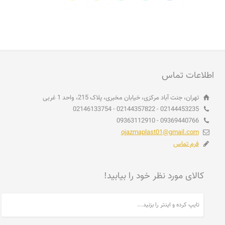
اطلاعات تماس
تهران، جنت آباد مرکزی، خیابان مخبری، پلاک 215، واحد 1 غربی
02144453235 - 02144357822 - 02146133754
09369440766 - 09363112910
ojazmaplast01@gmail.com
فرم تماس
کالای مورد نظر خود را بیابید!