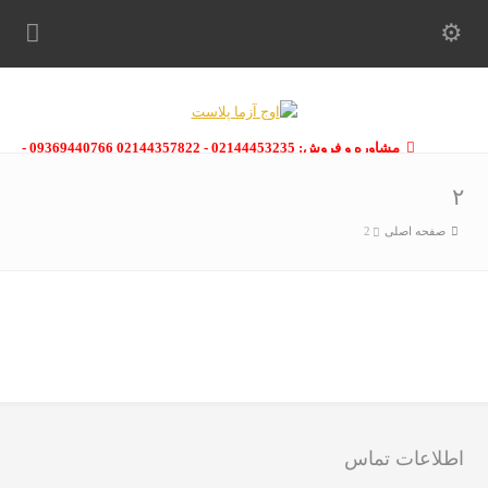
مشاوره و فروش: 02144453235 - 02144357822 09369440766 -
09363112910 - 02146133754
۲
صفحه اصلی
2
اطلاعات تماس