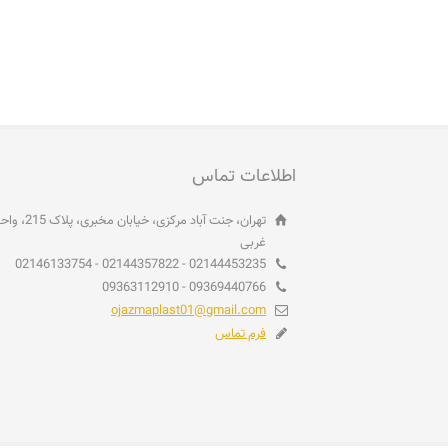
اطلاعات تماس
غربی
02144453235 - 02144357822 - 02146133754
09369440766 - 09363112910
ojazmaplast01@gmail.com
فرم تماس