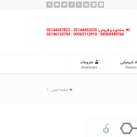
مشاوره و فروش: 02144453235 - 02144357822
09369440766 - 09363112910 - 02146133754
د شیمیایی
ملزومات
Essentials
Chemic
صفحه اصلی
1