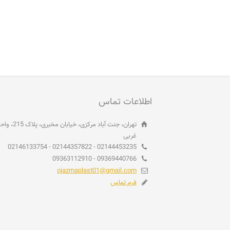
اطلاعات تماس
غربی
02144453235 - 02144357822 - 02146133754
09369440766 - 09363112910
ojazmaplast01@gmail.com
فرم تماس