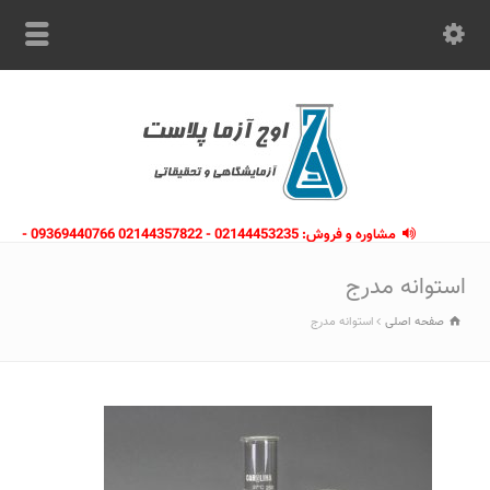
مشاوره و فروش: 02144453235 - 02144357822 09369440766 -
09363112910 - 02146133754
استوانه مدرج
صفحه اصلی
استوانه مدرج