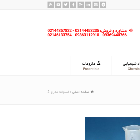
مشاوره و فروش: 02144453235 - 02144357822
09369440766 - 09363112910 - 02146133754
د شیمیایی
ملزومات
Essentials
Chemic
صفحه اصلی
استوانه مدرج_2