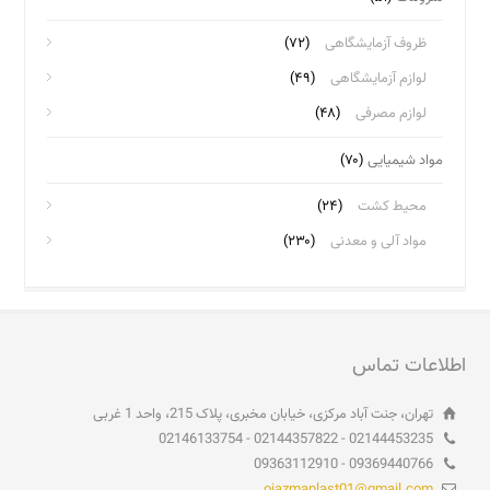
ظروف آزمایشگاهی
(۷۲)
لوازم آزمایشگاهی
(۴۹)
لوازم مصرفی
(۴۸)
مواد شیمیایی
(۷۰)
محیط کشت
(۲۴)
مواد آلی و معدنی
(۲۳۰)
اطلاعات تماس
تهران، جنت آباد مرکزی، خیابان مخبری، پلاک 215، واحد 1 غربی
02144453235 - 02144357822 - 02146133754
09369440766 - 09363112910
ojazmaplast01@gmail.com