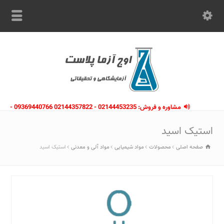
مشاوره و فروش: 02144453235 - 02144357822 09369440766 -
09363112910 - 02146133754
استیک اسید
صفحه اصلی
محصولات
مواد شیمیایی
مواد آلی و معدنی
استیک اسید