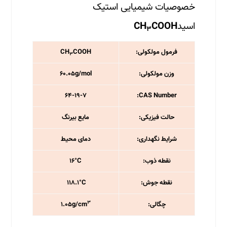
خصوصیات شیمیایی استیک
اسید
COOH
CH
۳
فرمول مولکولی:
COOH
CH
۳
وزن مولکولی:
۶۰.۰۵g/mol
۶۴-۱۹-۷
CAS Number:
حالت فیزیکی:
مایع بیرنگ
شرایط نگهداری:
دمای محیط
نقطه ذوب:
۱۶°C
نقطه جوش:
۱۱۸.۱°C
۳
چگالی:
۱.۰۵g/cm