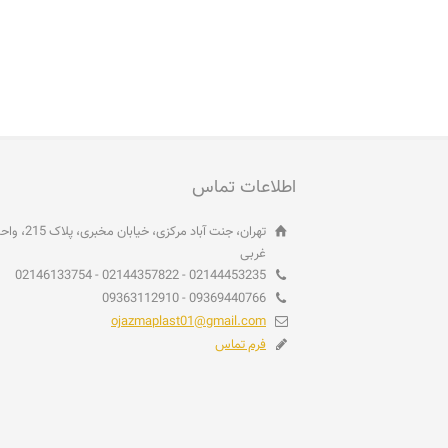
اطلاعات تماس
غربی
02144453235 - 02144357822 - 02146133754
09369440766 - 09363112910
ojazmaplast01@gmail.com
فرم تماس