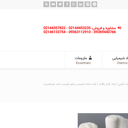
مشاوره و فروش: 02144453235 - 02144357822
09369440766 - 09363112910 - 02146133754
د شیمیایی
ملزومات
Essentials
Chemic
ند کشی | باند کنار بافت | باند ساده |چسب زخم |چسب ضد حساسیت