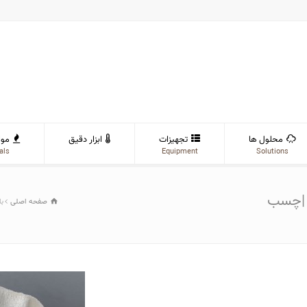
محلول ها
تجهیزات
ابزار دقیق
موا
als
Equipment
Solutions
ه |چسب
صفحه اصلی
با