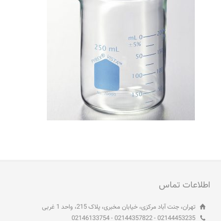
اطلاعات تماس
تهران، جنت آباد مرکزی، خیابان مخبری، پلاک 215، واحد 1 غربی
02144453235 - 02144357822 - 02146133754