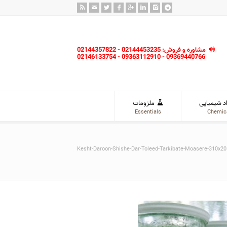
مشاوره و فروش: 02144453235 - 02144357822
09369440766 - 09363112910 - 02146133754
د شیمیایی
ملزومات
Essentials
Chemic
Kesht-Daroon-Shishe-Dar-Toleed-Tarkibate-Moasere-310x20