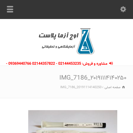
مشاوره و فروش: 02144453235 - 02144357822 09369440766 -
09363112910 - 02146133754
۲۰۱۹۱۱۱۴۱۴۰۲۵۰_IMG_7186
صفحه اصلی
20191114140250_IMG_7186