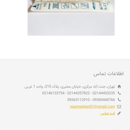
اطلاعات تماس
تهران، جنت آباد مرکزی، خیابان مخبری، پلاک 215، واحد 1 غربی
02144453235 - 02144357822 - 02146133754
09369440766 - 09363112910
ojazmaplast01@gmail.com
فرم تماس