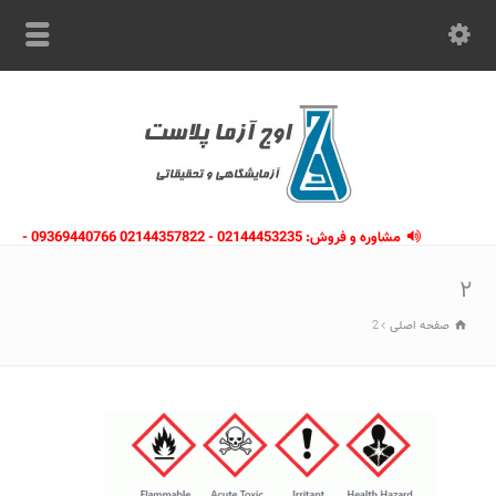
مشاوره و فروش: 02144453235 - 02144357822 09369440766 -
09363112910 - 02146133754
۲
صفحه اصلی
2