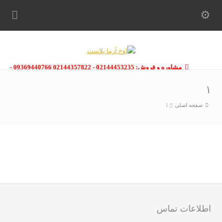
مشاوره و فروش: 02144453235 - 02144357822 09369440766 -
09363112910 - 02146133754
۱
صفحه اصلی
1
اطلاعات تماس