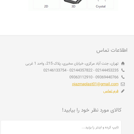
اطلاعات تماس
تهران، جنت آباد مرکزی، خیابان مخبری، پلاک 215، واحد 1 غربی
02144453235 - 02144357822 - 02146133754
09369440766 - 09363112910
ojazmaplast01@gmail.com
فرم تماس
کالای مورد نظر خود را بیابید!