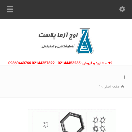
مشاوره و فروش: 02144453235 - 02144357822 09369440766 -
09363112910 - 02146133754
۱
صفحه اصلی
1