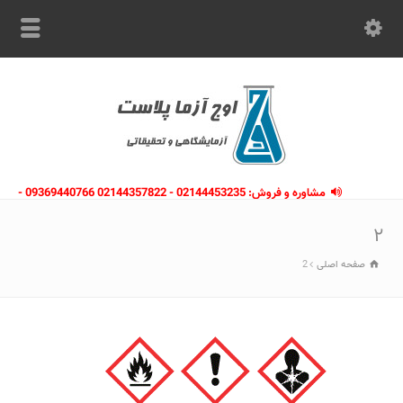
مشاوره و فروش: 02144453235 - 02144357822 09369440766 -
09363112910 - 02146133754
۲
صفحه اصلی
2