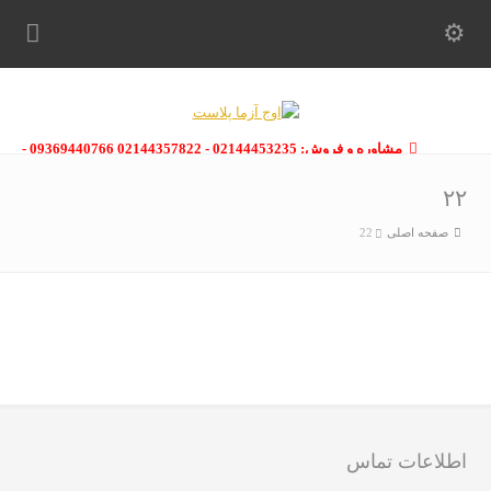
مشاوره و فروش: 02144453235 - 02144357822 09369440766 -
09363112910 - 02146133754
۲۲
صفحه اصلی
22
اطلاعات تماس