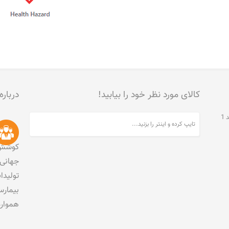
کالای مورد نظر خود را بیابید!
درباره
تهران، جنت آباد مرکزی، خیابان مخبری، پلاک 215، واحد 1
کوشش 
جهانی 
تولید
بیمارس
هموار