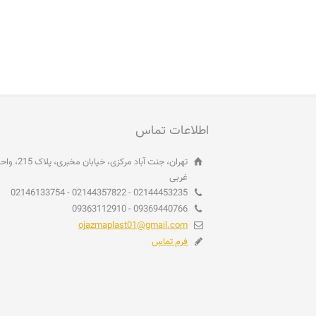
اطلاعات تماس
غربی
02144453235 - 02144357822 - 02146133754
09369440766 - 09363112910
ojazmaplast01@gmail.com
فرم تماس