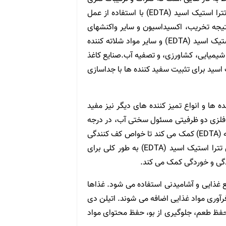
در واکنش های متعدد از کاتالیزورهای مهم هستند. اتیلن دی آمین تترا استیک اسید (EDTA) با استفاده از عمل
نتیجه تخریب، اکسیداسیون و سایر واکنشهای
نامطلوب را محدود می کند. صنایع عمده که از اتیلن دی آمین تترا استیک اسید (EDTA) و سایر مواد شلاته کننده
اد شیمیایی، کشاورزی، و تصفیه آب.صنایع کاغذ
ی آمین تتراستیک اسید برای تثبیت سفید کننده ها با جداسازی
شوینده ها و انواع تمیز کننده های دیگر نیز مفید
به یونهای فلزی دو ظرفیتی مسئول سختی آب، در درجه
اول Ca2 + و Mg2 +، آب سخت را نرم می کند. توانایی نرم کنندگی به (EDTA) کمک می کند تا خواص کف کنندگی
را در فرمولاسیون های مواد تمیز کننده بهبود بخشد. اتیلن دی آمین تترا استیک اسید (EDTA) به طور کلی برای
دگی و خوردگی کمک می کند.
یت کمی دارد و در صنایع غذایی و آشامیدنی استفاده می شود. غذاها
رآوری مواد غذایی اضافه می شوند. اتیلن دی
برای حفظ رنگ و حفظ طعم، جلوگیری از بو، حفظ محتوای مواد