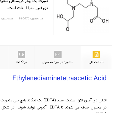
صورت یک پودر کریستالی سفید و
دی آمین تترا استات است.
990470
م
کد محصول:
دسته‌بندی:
اطلاعات کلی
مشاوره در مورد محصول
دیدگاه‌ها
Ethylenediaminetetraacetic Acid
تیتری پلکس ۲ (EDTA) | خرید تیتری پلکس ۲ (EDTA) | فروش تیتری پلکس ۲ (EDTA) | قیمت تیتری پلکس ۲ (EDTA)
در محلول حذف می شوند تا EDTA آنیونی تولی