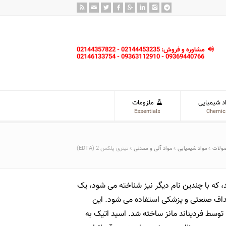
مشاوره و فروش: 02144453235 - 02144357822
09369440766 - 09363112910 - 02146133754
د شیمیایی
ملزومات
Essentials
Chemic
ولات
مواد شیمیایی
مواد آلی و معدنی
تیتری پلکس 2 (EDTA)
، که با چندین نام دیگر نیز شناخته می شود، یک
داف صنعتی و پزشکی استفاده می شود. این
ماده نخستین بار در سال 1935 توسط فردیناند مانز ساخته شد. اسید اتیک به