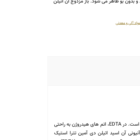
 بدون بو ظاهر می شود. باز مزدوج آن اتیلن
واد آلی و معدنی
اتیلن دی آمین تترا استیک اسید (EDTA) یک لیگاند رایج پلی دندریت است. در EDTA، اتم های هیدروژن به راحتی
د شوند. در شکل آنیونی آن اسید اتیلن دی آمین تترا استیک