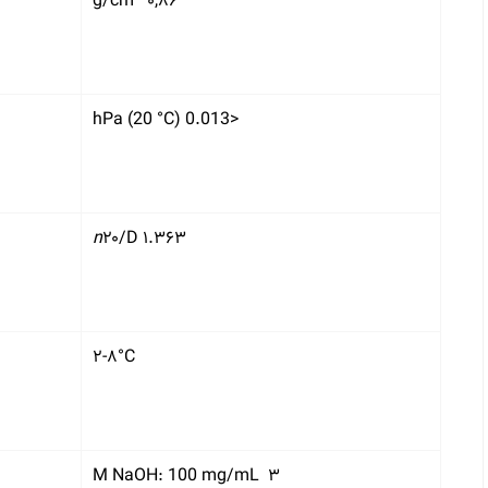
۰,۸۶ g/cm
<0.013 hPa (20 °C)
n
۲۰/D ۱.۳۶۳
۲-۸°C
۳ M NaOH: 100 mg/mL