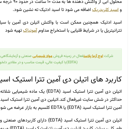
محلول آبی از و
و
اسید کلریدریک
اضافه می شود تا اسید ادتیک ته نشین شود.
اسید ادتیک همچنین ممکن است با واکنش اتیلن دی آمین با سیانید
تترانیتریل یا در شرایط قلیایی با استخراج مداوم
آمونیاک
تهیه شود
اوج آزما پلاست
شرکت
فعال در زمینه فروش
مواد
شیمیایی
(EDTA)
با کیفیت عالی، قیمت مناسب و در مقادیر دلخو
کاربرد های اتیلن دی آمین تترا استیک اسید (TA
اتیلن دی آمین تترا استیک اسید (EDTA) ی
آمین تترا استیک اسید (EDTA) یا EDTA کلسیم به بازار عرضه می شود.
اتیلن دی آمین تترا استیک اسید (EDTA) دارای کاربردهای صنعتی و پزشکی به عنوان یک
طور کلی، بیشت