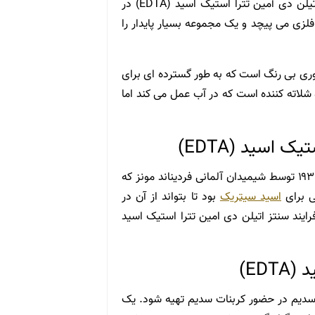
(EDTA) دارای شش اتم اتصال، دو نیتروژن و چهار اکسیژن است.اتیلن دی آمین تترا استیک اسید (EDTA) در
زی می پیچد و یک مجموعه بسیار پایدار را
لوری بی رنگ است که به طور گسترده ای برای
 می شود.(EDTA) یک ماده گیرنده و شلاته کننده است که در آب عمل می کند اما
 اسید (EDTA)
اتیلن دی آمین تترار استیک اسید (EDTA)، اولین بار در اوایل دهه ۱۹۳۰ توسط شیمیدان آلمانی فردیناند مونز که
اسید سیتریک
بود تا بتواند از آن در
ایند سنتز اتیلن دی امین تترا استیک اسید
ED)
 سدیم در حضور کربنات سدیم تهیه شود. یک