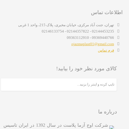
اطلاعات تماس
تهران، جنت آباد مرکزی، خیابان مخبری، پلاک 215، واحد 1 غربی
02144453235 - 02144357822 - 02146133754
09369440766 - 09363112910
ojazmaplast01@gmail.com
فرم تماس
کالای مورد نظر خود را بیابید!
درباره ما
شرکت اوج آزما پلاست در سال 1392 در ایران تاسیس