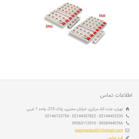
اطلاعات تماس
تهران، جنت آباد مرکزی، خیابان مخبری، پلاک 215، واحد 1 غربی
02144453235 - 02144357822 - 02146133754
09369440766 - 09363112910
ojazmaplast01@gmail.com
فرم تماس