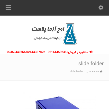
مشاوره و فروش: 02144453235 - 02144357822 09369440766 -
09363112910 - 02146133754
slide folder
صفحه اصلی
slide folder