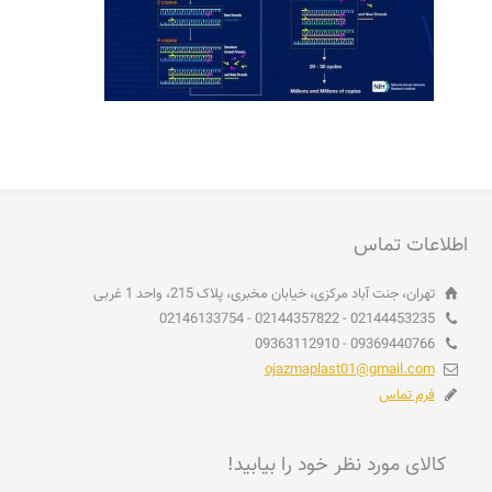
اطلاعات تماس
تهران، جنت آباد مرکزی، خیابان مخبری، پلاک 215، واحد 1 غربی
02144453235 - 02144357822 - 02146133754
09369440766 - 09363112910
ojazmaplast01@gmail.com
فرم تماس
کالای مورد نظر خود را بیابید!