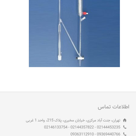
اطلاعات تماس
تهران، جنت آباد مرکزی، خیابان مخبری، پلاک 215، واحد 1 غربی
02144453235 - 02144357822 - 02146133754
09369440766 - 09363112910