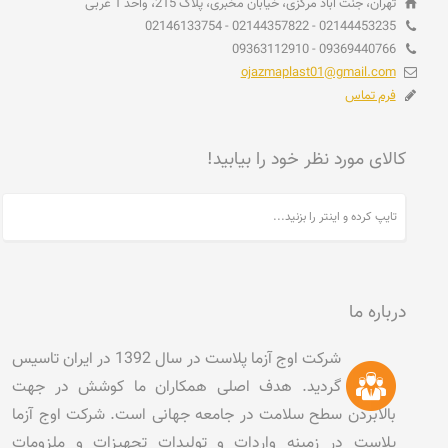
تهران، جنت آباد مرکزی، خیابان مخبری، پلاک 215، واحد 1 غربی
02144453235 - 02144357822 - 02146133754
09369440766 - 09363112910
ojazmaplast01@gmail.com
فرم تماس
کالای مورد نظر خود را بیابید!
درباره ما
شرکت اوج آزما پلاست در سال 1392 در ایران تاسیس
گردید. هدف اصلی همکاران ما کوشش در جهت
بالابردن سطح سلامت در جامعه جهانی است. شرکت اوج آزما
پلاست در زمینه واردات و تولیدات تجهیزات و ملزومات