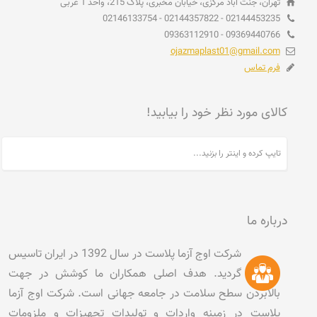
تهران، جنت آباد مرکزی، خیابان مخبری، پلاک 215، واحد 1 غربی
02144453235 - 02144357822 - 02146133754
09369440766 - 09363112910
ojazmaplast01@gmail.com
فرم تماس
کالای مورد نظر خود را بیابید!
درباره ما
شرکت اوج آزما پلاست در سال 1392 در ایران تاسیس
گردید. هدف اصلی همکاران ما کوشش در جهت
بالابردن سطح سلامت در جامعه جهانی است. شرکت اوج آزما
پلاست در زمینه واردات و تولیدات تجهیزات و ملزومات