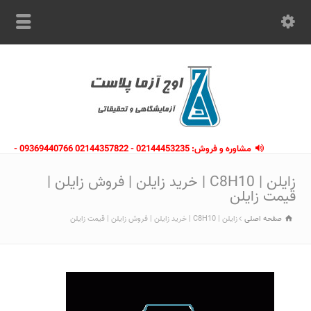
مشاوره و فروش: 02144453235 - 02144357822 09369440766 -
09363112910 - 02146133754
زایلن | C8H10 | خرید زایلن | فروش زایلن |
قیمت زایلن
صفحه اصلی
زایلن | C8H10 | خرید زایلن | فروش زایلن | قیمت زایلن