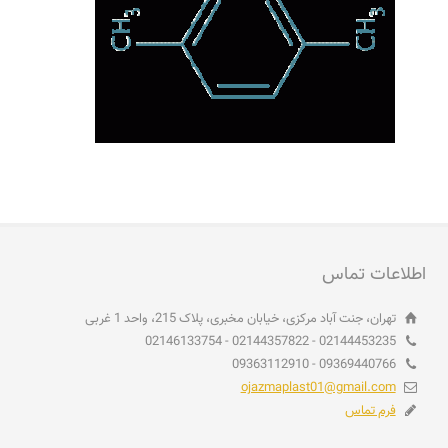
اطلاعات تماس
تهران، جنت آباد مرکزی، خیابان مخبری، پلاک 215، واحد 1 غربی
02144453235 - 02144357822 - 02146133754
09369440766 - 09363112910
ojazmaplast01@gmail.com
فرم تماس