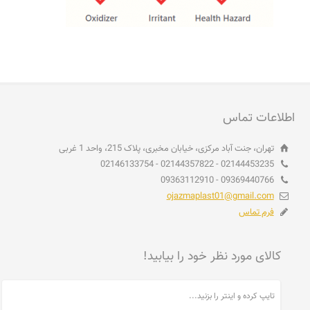
اطلاعات تماس
تهران، جنت آباد مرکزی، خیابان مخبری، پلاک 215، واحد 1 غربی
02144453235 - 02144357822 - 02146133754
09369440766 - 09363112910
ojazmaplast01@gmail.com
فرم تماس
کالای مورد نظر خود را بیابید!