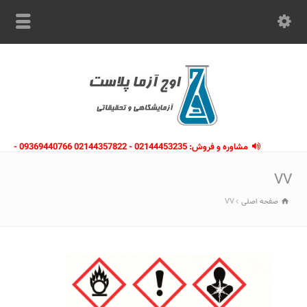
مشاوره و فروش: 02144453235 - 02144357822 09369440766 -
09363112910 - 02146133754
VV
صفحه اصلی
VV