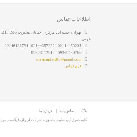
اطلاعات تماس
غربی
02144453235 - 02144357822 - 02146133754
09369440766 - 09363112910
ojazmaplast01@gmail.com
فرم تماس
بلاگ
تماس با ما
درباره ما
کليه حقوق اين سايت متعلق به شرکت اوج آزما پلاست می‌ب