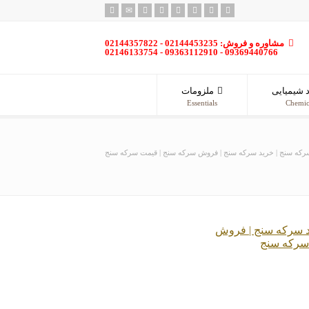
مشاوره و فروش: 02144453235 - 02144357822
09369440766 - 09363112910 - 02146133754
 شیمیایی
ملزومات
Essentials
Chemic
رکه سنج | خرید سرکه سنج | فروش سرکه سنج | قیمت سرکه سنج