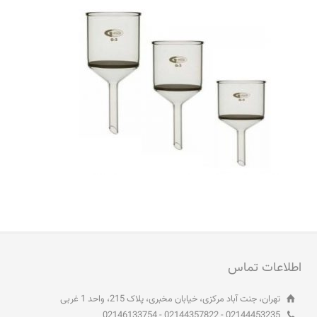
اطلاعات تماس
تهران، جنت آباد مرکزی، خیابان مخبری، پلاک 215، واحد 1 غربی
02144453235 - 02144357822 - 02146133754