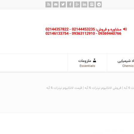
مشاوره و فروش: 02144453235 - 02144357822
09369440766 - 09363112910 - 02146133754
د شیمیایی
ملزومات
Essentials
Chemic