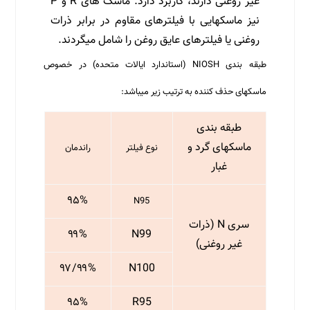
غیر روغنی دارند،‌ کاربرد دارد. ماسک های R و P
نیز ماسکهایی با فیلترهای مقاوم در برابر ذرات
روغنی یا فیلترهای عایق روغن را شامل می­گردند.
طبقه بندی NIOSH (استاندارد ایالات متحده) در خصوص
ماسکهای حذف کننده به ترتیب زیر می­باشد:
طبقه بندی
ماسکهای گرد و
نوع فیلتر
راندمان
غبار
۹۵%
N95
سری N (ذرات
۹۹%
N99
غیر روغنی)
۹۷/۹۹%
N100
۹۵%
R95