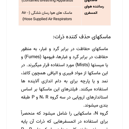
ماسکهای
Contained Breathing Apparatus)
رساننده هوای
اتمسفری
ماسک های هوا رسان شلنگی (Air –
Hose Supplied Air Respirators)
ماسکهای حذف کننده ذرات:
ماسکهای حفاظت در برابر گرد و غبار، به منظور
حفاظت در برابر گرد و غبارها، فیومها (Fumes) و
یا میستها (Mists) مورد استفاده قرار می­گیرند. در
این ماسکها از مواد فیبری و الیافی همچون کاغذ،
‌نمد و یا پارچه برای به دام اندازی آلاینده ­ها
استفاده می­کنند. فیلترهای این ماسکها بر اساس
استاندارهای اروپایی در سه گروه N، R و P طبقه
بندی می­شوند.
گروه N، ماسکهایی را شامل می­شود که منحصراً
برای استفاده در اتمسفرهایی که ذرات آن پایه