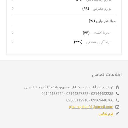
لوازم مصرفی
(۴۸)
مواد شیمیایی
(۷۰)
محیط کشت
(۲۴)
مواد آلی و معدنی
(۲۳۰)
اطلاعات تماس
تهران، جنت آباد مرکزی، خیابان مخبری، پلاک 215، واحد 1 غربی
02144453235 - 02144357822 - 02146133754
09369440766 - 09363112910
ojazmaplast01@gmail.com
فرم تماس