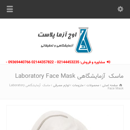
مشاوره و فروش: 02144453235 - 02144357822 09369440766 -
09363112910 - 02146133754
ماسک آزمایشگاهی Laboratory Face Mask
صفحه اصلی
محصولات
ملزومات
لوازم مصرفی
ماسک آزمایشگاهی Laboratory
Face Mask