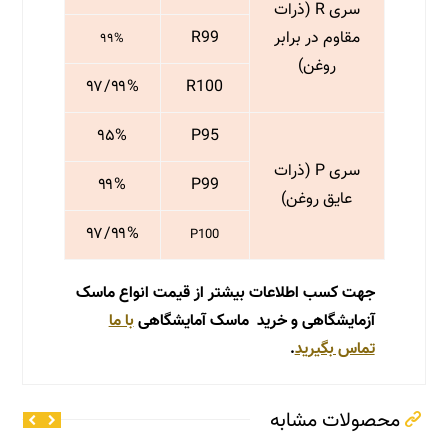
سری R (ذرات
مقاوم در برابر
R99
۹۹%
روغن)
۹۷/۹۹%
R100
۹۵%
P95
سری P (ذرات
۹۹%
P99
عایق روغن)
۹۷/۹۹%
P100
جهت کسب اطلاعات بیشتر از قیمت انواع ماسک
آزمایشگاهی و خرید ماسک آمایشگاهی
با ما
تماس بگیرید
.
محصولات مشابه