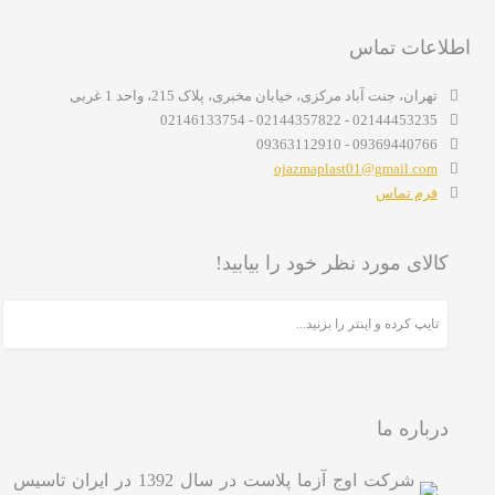
اطلاعات تماس
تهران، جنت آباد مرکزی، خیابان مخبری، پلاک 215، واحد 1 غربی
02144453235 - 02144357822 - 02146133754
09369440766 - 09363112910
ojazmaplast01@gmail.com
فرم تماس
کالای مورد نظر خود را بیابید!
درباره ما
شرکت اوج آزما پلاست در سال 1392 در ایران تاسیس