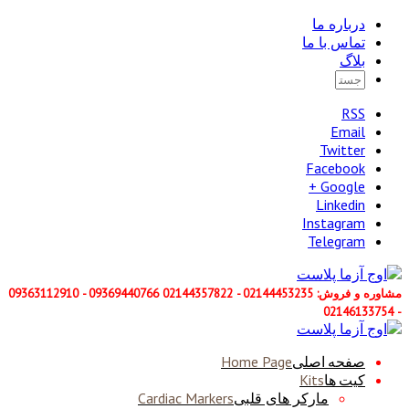
درباره ما
تماس با ما
بلاگ
RSS
Email
Twitter
Facebook
Google +
Linkedin
Instagram
Telegram
مشاوره و فروش: 02144453235 - 02144357822 09369440766 - 09363112910
- 02146133754
صفحه اصلی
Home Page
کیت ها
Kits
مارکر های قلبی
Cardiac Markers