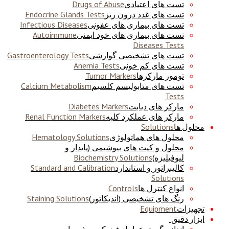
تست های اعتیادی
Drugs of Abuse
تست های غدد درون ریز
Endocrine Glands Tests
تست های بیماری های عفونی
Infectious Diseases
تست های بیماری های خود ایمنی
Autoimmune
Diseases Tests
تست های تشخیصی گوارشی
Gastroenterology Tests
تست های کم خونی
Anemia Tests
تومور مارکرها
Tumor Markers
تست های متابولیسم کلسیم
Calcium Metabolism
Tests
مارکر های دیابت
Diabetes Markers
مارکر های عملکرد کلیه
Renal Function Markers
محلول ها
Solutions
محلول های هماتولوژی
Hematology Solutions
محلول و کیت های بیوشیمی (پایدار و
لیوفیلیزه)
Biochemistry Solutions
کالیبراتور و استاندارد
Standard and Calibration
Solutions
انواع کنترل ها
Controls
رنگ های تشخیصی (اندیکاتور)
Staining Solutions
تجهیزات
Equipment
ابزار دقیق