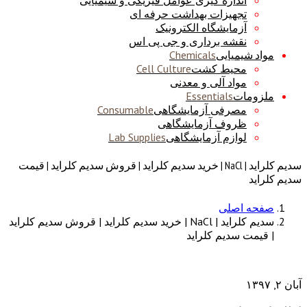
اندازه گیری عوامل فیزیکی و شیمیایی
تجهیزات بهداشت حرفه ای
آزمایشگاه الکترونیک
نقشه برداری و جی پی اس
مواد شیمیایی
Chemicals
محیط کشت
Cell Culture
مواد آلی و معدنی
ملزومات
Essentials
مصرفی آزمایشگاهی
Consumable
ظروف آزمایشگاهی
لوازم آزمایشگاهی
Lab Supplies
سدیم کلراید | NaCl | خرید سدیم کلراید | قروش سدیم کلراید | قیمت
سدیم کلراید
صفحه اصلی
سدیم کلراید | NaCl | خرید سدیم کلراید | قروش سدیم کلراید
| قیمت سدیم کلراید
آبان ۲, ۱۳۹۷