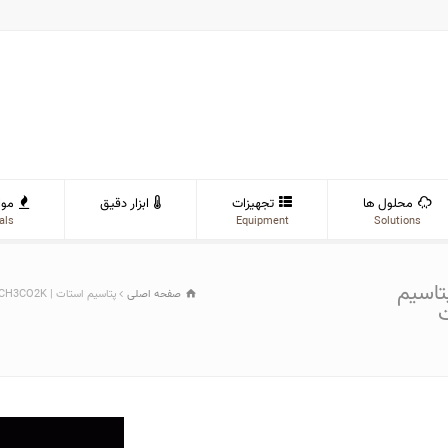
محلول ها
تجهیزات
ابزار دقیق
موا
als
Equipment
Solutions
C | خرید پتاسیم
صفحه اصلی
پتاسیم استات | CH3CO2K | خرید پتاسیم استات | فروش پتاسیم استات | قیمت پتاسیم استات
ت