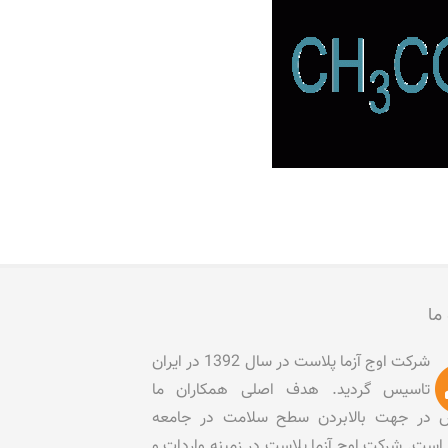
 ما
شرکت اوج آزما پلاست در سال 1392 در ایران
تاسیس گردید. هدف اصلی همکاران ما
در جهت بالابردن سطح سلامت در جامعه
است. شرکت اوج آزما پلاست در زمینه واردات و