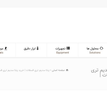
محلول ها
تجهیزات
ابزار دقیق
موا
als
Equipment
Solutions
دیم تری
صفحه اصلی
پنتا سدیم تری فسفات | خرید پنتا سدیم تری ف
ت |