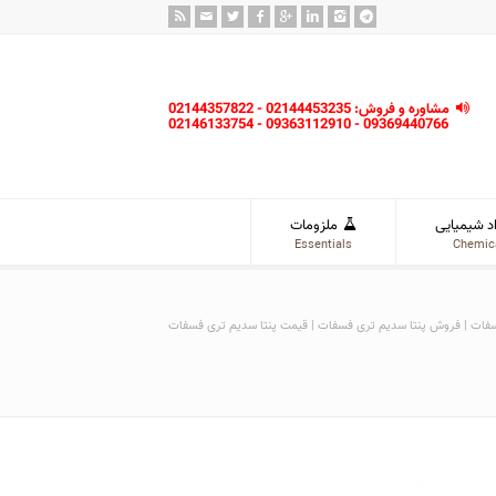
مشاوره و فروش: 02144453235 - 02144357822
09369440766 - 09363112910 - 02146133754
د شیمیایی
ملزومات
Essentials
Chemic
سفات | فروش پنتا سدیم تری فسفات | قیمت پنتا سدیم تری فسفات