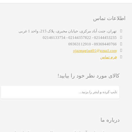
اطلاعات تماس
تهران، جنت آباد مرکزی، خیابان مخبری، پلاک 215، واحد 1 غربی
02144453235 - 02144357822 - 02146133754
09369440766 - 09363112910
ojazmaplast01@gmail.com
فرم تماس
کالای مورد نظر خود را بیابید!
درباره ما