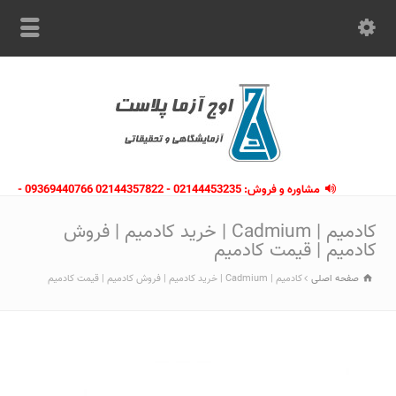
مشاوره و فروش: 02144453235 - 02144357822 09369440766 -
09363112910 - 02146133754
کادمیم | Cadmium | خرید کادمیم | فروش
کادمیم | قیمت کادمیم
صفحه اصلی
کادمیم | Cadmium | خرید کادمیم | فروش کادمیم | قیمت کادمیم