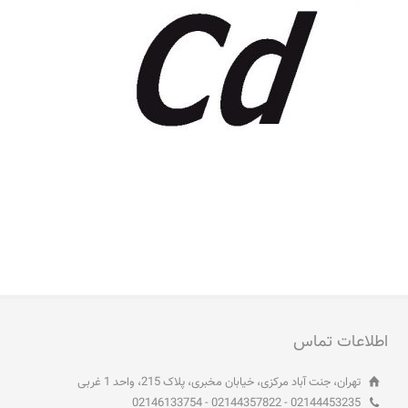
اطلاعات تماس
تهران، جنت آباد مرکزی، خیابان مخبری، پلاک 215، واحد 1 غربی
02144453235 - 02144357822 - 02146133754